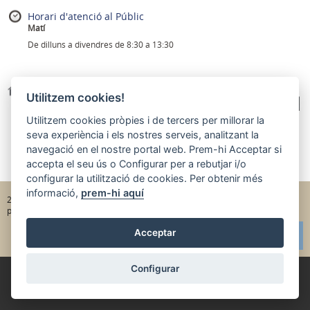
Horari d'atenció al Públic
Matí
De dilluns a divendres de 8:30 a 13:30
Adreça
Utilitzem cookies!
Pl. de les Aigües, 1
Tel. 900 774 000
Utilitzem cookies pròpies i de tercers per millorar la
seva experiència i els nostres serveis, analitzant la
E-mail
aigues@aiguesdereus.cat
navegació en el nostre portal web. Prem-hi
Acceptar
si
43201 Reus
accepta el seu ús o
Configurar
per a rebutjar i/o
configurar la utilització de cookies. Per obtenir més
informació,
prem-hi aquí
|
|
2022 - Aigües de Reus
Informació bàsica RGPD
Política de
|
|
privacitat
Avís legal
Política de cookies
Acceptar
Configurar