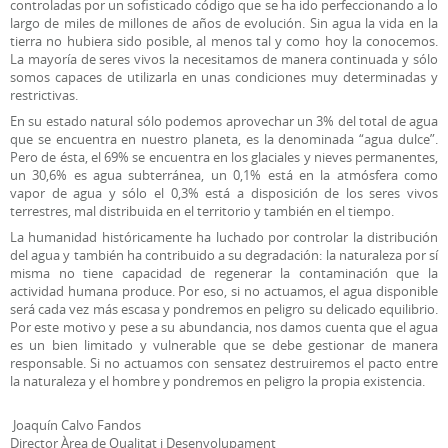
controladas por un sofisticado código que se ha ido perfeccionando a lo
largo de miles de millones de años de evolución. Sin agua la vida en la
tierra no hubiera sido posible, al menos tal y como hoy la conocemos.
La mayoría de seres vivos la necesitamos de manera continuada y sólo
somos capaces de utilizarla en unas condiciones muy determinadas y
restrictivas.
En su estado natural sólo podemos aprovechar un 3% del total de agua
que se encuentra en nuestro planeta, es la denominada “agua dulce”.
Pero de ésta, el 69% se encuentra en los glaciales y nieves permanentes,
un 30,6% es agua subterránea, un 0,1% está en la atmósfera como
vapor de agua y sólo el 0,3% está a disposición de los seres vivos
terrestres, mal distribuida en el territorio y también en el tiempo.
La humanidad históricamente ha luchado por controlar la distribución
del agua y también ha contribuido a su degradación: la naturaleza por sí
misma no tiene capacidad de regenerar la contaminación que la
actividad humana produce. Por eso, si no actuamos, el agua disponible
será cada vez más escasa y pondremos en peligro su delicado equilibrio.
Por este motivo y pese a su abundancia, nos damos cuenta que el agua
es un bien limitado y vulnerable que se debe gestionar de manera
responsable. Si no actuamos con sensatez destruiremos el pacto entre
la naturaleza y el hombre y pondremos en peligro la propia existencia.
Joaquín Calvo Fandos
Director Àrea de Qualitat i Desenvolupament