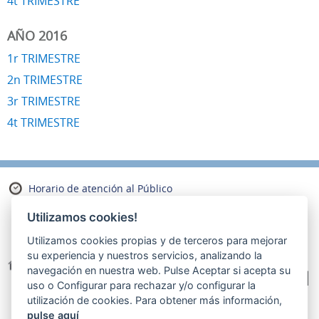
4t TRIMESTRE
AÑO 2016
1r TRIMESTRE
2n TRIMESTRE
3r TRIMESTRE
4t TRIMESTRE
Horario de atención al Público
Mañana
Utilizamos cookies!
De lunes a viernes de 8:30 a 13:30
Utilizamos cookies propias y de terceros para mejorar
su experiencia y nuestros servicios, analizando la
Dirección
navegación en nuestra web. Pulse
Aceptar
si acepta su
Pl. de les Aigües, 1
uso o
Configurar
para rechazar y/o configurar la
Tel. 900 774 000
utilización de cookies. Para obtener más información,
E-mail
aigues@aiguesdereus.cat
pulse aquí