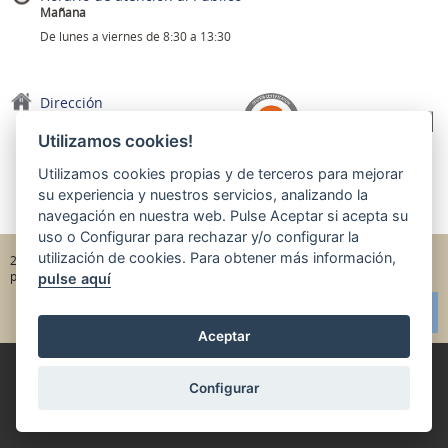
Mañana
De lunes a viernes de 8:30 a 13:30
Dirección
Pl. de les Aigües, 1
Utilizamos cookies!
Tel. 900 774 000
E-mail
aigues@aiguesdereus.cat
Utilizamos cookies propias y de terceros para mejorar
43201 Reus
su experiencia y nuestros servicios, analizando la
navegación en nuestra web. Pulse
Aceptar
si acepta su
uso o
Configurar
para rechazar y/o configurar la
utilización de cookies. Para obtener más información,
|
|
2022 - Aigües de Reus
Información básica RGPD
Política de
|
|
privacidad
Aviso legal
Política de cookies
pulse aquí
Aceptar
Configurar