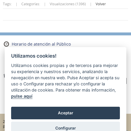
Tags:
|
Categorías:
|
Visualizaciones (1396)
|
Volver
Horario de atención al Público
Mañana
Utilizamos cookies!
De lunes a viernes de 8:30 a 13:30
Utilizamos cookies propias y de terceros para mejorar
su experiencia y nuestros servicios, analizando la
Dirección
navegación en nuestra web. Pulse
Aceptar
si acepta su
Pl. de les Aigües, 1
uso o
Configurar
para rechazar y/o configurar la
Tel. 900 774 000
utilización de cookies. Para obtener más información,
E-mail
aigues@aiguesdereus.cat
pulse aquí
43201 Reus
Aceptar
|
|
2022 - Aigües de Reus
Información básica RGPD
Política de
|
|
privacidad
Aviso legal
Política de cookies
Configurar