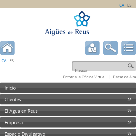
CA
ES
CA
ES
|
Entrar a la Oficina Virtual
Darse de Alta
Inicio
Clientes
El Agua en Reus
Empresa
Espacio Divulgativo