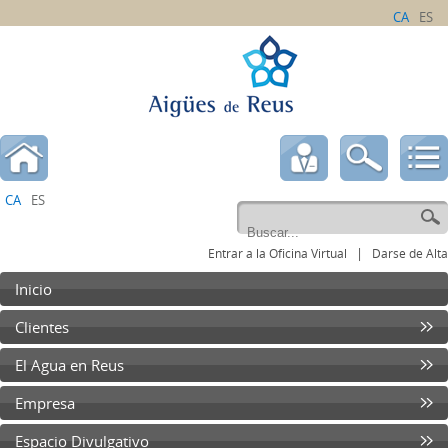
CA
ES
CA
ES
|
Entrar a la Oficina Virtual
Darse de Alta
Inicio
Clientes
El Agua en Reus
Empresa
Espacio Divulgativo